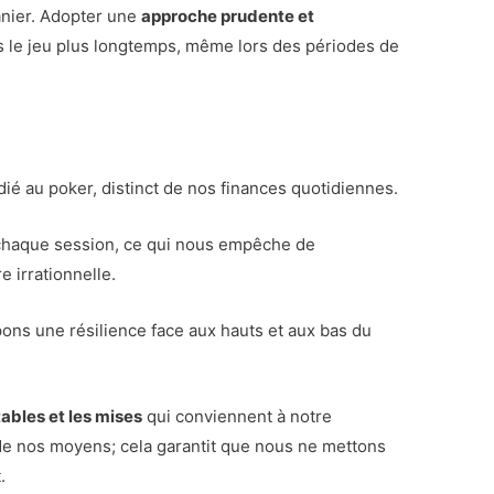
nier. Adopter une
approche prudente et
 le jeu plus longtemps, même lors des périodes de
ié au poker, distinct de nos finances quotidiennes.
haque session, ce qui nous empêche de
 irrationnelle.
ons une résilience face aux hauts et aux bas du
 tables et les mises
qui conviennent à notre
de nos moyens; cela garantit que nous ne mettons
.