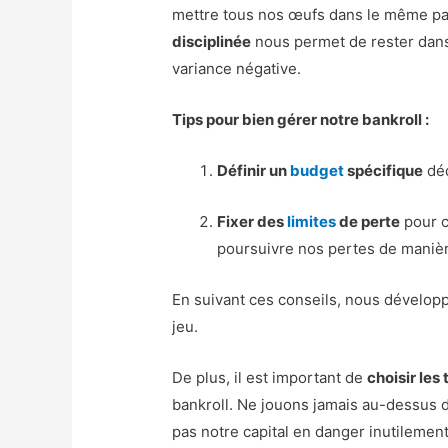
mettre tous nos œufs dans le même pa
disciplinée
nous permet de rester dans
variance négative.
Tips pour bien gérer notre bankroll :
Définir un
budget
spécifique
déd
Fixer des
limites
de perte
pour c
poursuivre nos pertes de manière
En suivant ces conseils, nous développ
jeu.
De plus, il est important de
choisir les
bankroll. Ne jouons jamais au-dessus 
pas notre capital en danger inutilement