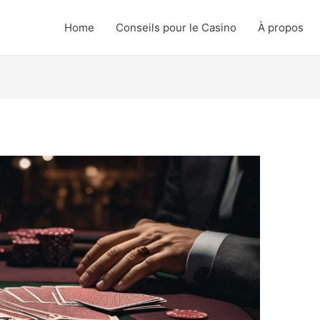
Home
Conseils pour le Casino
À propos