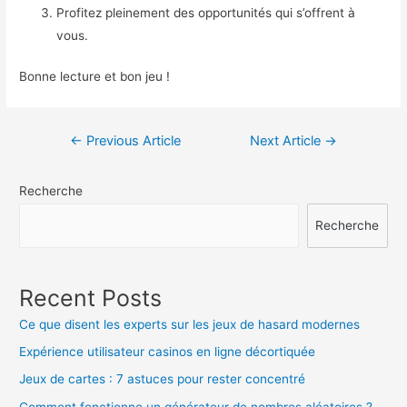
Profitez pleinement des opportunités qui s’offrent à
vous.
Bonne lecture et bon jeu !
Navigation
←
Previous Article
Next Article
→
de
Recherche
l’article
Recherche
Recent Posts
Ce que disent les experts sur les jeux de hasard modernes
Expérience utilisateur casinos en ligne décortiquée
Jeux de cartes : 7 astuces pour rester concentré
Comment fonctionne un générateur de nombres aléatoires ?