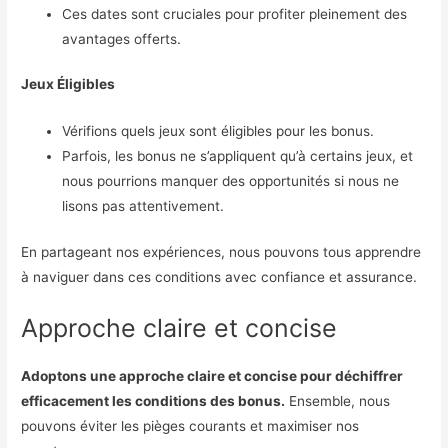
Ces dates sont cruciales pour profiter pleinement des
avantages offerts.
Jeux Éligibles
Vérifions quels jeux sont éligibles pour les bonus.
Parfois, les bonus ne s’appliquent qu’à certains jeux, et
nous pourrions manquer des opportunités si nous ne
lisons pas attentivement.
En partageant nos expériences, nous pouvons tous apprendre
à naviguer dans ces conditions avec confiance et assurance.
Approche claire et concise
Adoptons une approche claire et concise pour déchiffrer
efficacement les conditions des bonus.
Ensemble, nous
pouvons éviter les pièges courants et maximiser nos