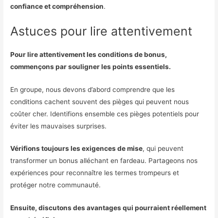
confiance et compréhension
.
Astuces pour lire attentivement
Pour lire attentivement les conditions de bonus,
commençons par souligner les points essentiels.
En groupe, nous devons d’abord comprendre que les
conditions cachent souvent des pièges qui peuvent nous
coûter cher. Identifions ensemble ces pièges potentiels pour
éviter les mauvaises surprises.
Vérifions toujours les exigences de mise
, qui peuvent
transformer un bonus alléchant en fardeau. Partageons nos
expériences pour reconnaître les termes trompeurs et
protéger notre communauté.
Ensuite, discutons des avantages qui pourraient réellement