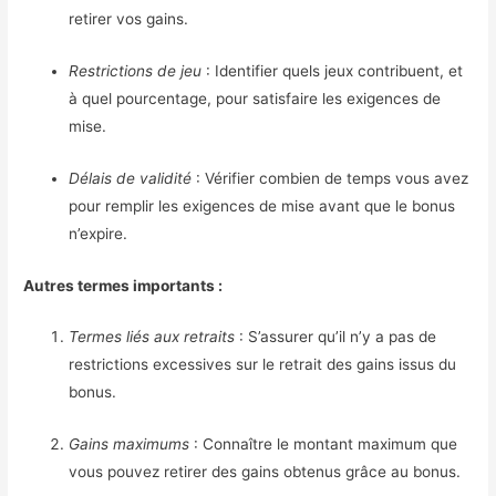
retirer vos gains.
Restrictions de jeu
: Identifier quels jeux contribuent, et
à quel pourcentage, pour satisfaire les exigences de
mise.
Délais de validité
: Vérifier combien de temps vous avez
pour remplir les exigences de mise avant que le bonus
n’expire.
Autres termes importants :
Termes liés aux retraits
: S’assurer qu’il n’y a pas de
restrictions excessives sur le retrait des gains issus du
bonus.
Gains maximums
: Connaître le montant maximum que
vous pouvez retirer des gains obtenus grâce au bonus.