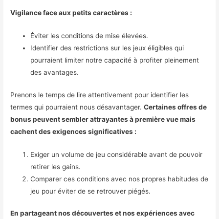
Vigilance face aux petits caractères :
Éviter les conditions de mise élevées.
Identifier des restrictions sur les jeux éligibles qui
pourraient limiter notre capacité à profiter pleinement
des avantages.
Prenons le temps de lire attentivement pour identifier les
termes qui pourraient nous désavantager.
Certaines offres de
bonus peuvent sembler attrayantes à première vue mais
cachent des exigences significatives :
Exiger un volume de jeu considérable avant de pouvoir
retirer les gains.
Comparer ces conditions avec nos propres habitudes de
jeu pour éviter de se retrouver piégés.
En partageant nos découvertes et nos expériences avec