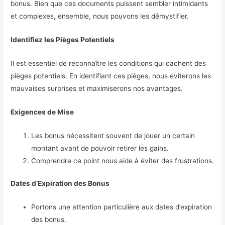
bonus. Bien que ces documents puissent sembler intimidants
et complexes, ensemble, nous pouvons les démystifier.
Identifiez les Pièges Potentiels
Il est essentiel de reconnaître les conditions qui cachent des
pièges potentiels. En identifiant ces pièges, nous éviterons les
mauvaises surprises et maximiserons nos avantages.
Exigences de Mise
Les bonus nécessitent souvent de jouer un certain
montant avant de pouvoir retirer les gains.
Comprendre ce point nous aide à éviter des frustrations.
Dates d’Expiration des Bonus
Portons une attention particulière aux dates d’expiration
des bonus.