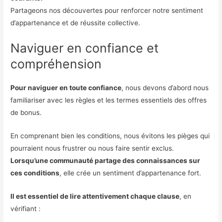
Partageons nos découvertes pour renforcer notre sentiment
d’appartenance et de réussite collective.
Naviguer en confiance et
compréhension
Pour naviguer en toute confiance
, nous devons d’abord nous
familiariser avec les règles et les termes essentiels des offres
de bonus.
En comprenant bien les conditions, nous évitons les pièges qui
pourraient nous frustrer ou nous faire sentir exclus.
Lorsqu’une communauté partage des connaissances sur
ces conditions
, elle crée un sentiment d’appartenance fort.
Il est essentiel de lire attentivement chaque clause
, en
vérifiant :