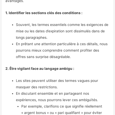
avantages.
1. Identifier les sections clés des conditions :
Souvent, les termes essentiels comme les exigences de
mise ou les dates d’expiration sont dissimulés dans de
longs paragraphes.
En prêtant une attention particulière à ces détails, nous
pourrons mieux comprendre comment profiter des
offres sans surprise désagréable.
2. Être vigilant face au langage ambigu :
Les sites peuvent utiliser des termes vagues pour
masquer des restrictions.
En discutant ensemble et en partageant nos
expériences, nous pourrons lever ces ambiguïtés.
Par exemple, clarifions ce que signifie réellement
« argent bonus » ou « pari qualifiant » pour éviter