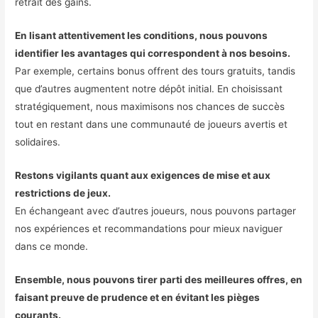
retrait des gains.
En lisant attentivement les conditions, nous pouvons
identifier les avantages qui correspondent à nos besoins.
Par exemple, certains bonus offrent des tours gratuits, tandis
que d’autres augmentent notre dépôt initial. En choisissant
stratégiquement, nous maximisons nos chances de succès
tout en restant dans une communauté de joueurs avertis et
solidaires.
Restons vigilants quant aux exigences de mise et aux
restrictions de jeux.
En échangeant avec d’autres joueurs, nous pouvons partager
nos expériences et recommandations pour mieux naviguer
dans ce monde.
Ensemble, nous pouvons tirer parti des meilleures offres, en
faisant preuve de prudence et en évitant les pièges
courants.