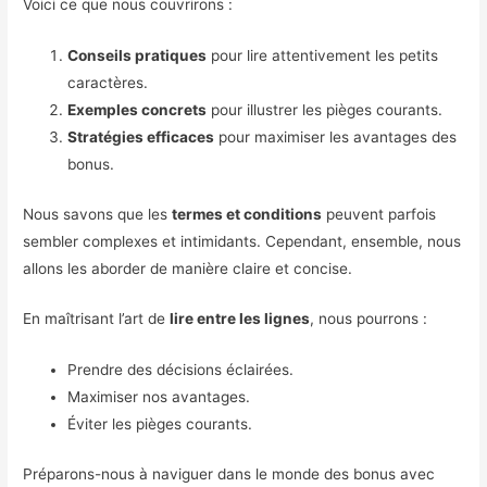
Voici ce que nous couvrirons :
Conseils pratiques
pour lire attentivement les petits
caractères.
Exemples concrets
pour illustrer les pièges courants.
Stratégies efficaces
pour maximiser les avantages des
bonus.
Nous savons que les
termes et conditions
peuvent parfois
sembler complexes et intimidants. Cependant, ensemble, nous
allons les aborder de manière claire et concise.
En maîtrisant l’art de
lire entre les lignes
, nous pourrons :
Prendre des décisions éclairées.
Maximiser nos avantages.
Éviter les pièges courants.
Préparons-nous à naviguer dans le monde des bonus avec