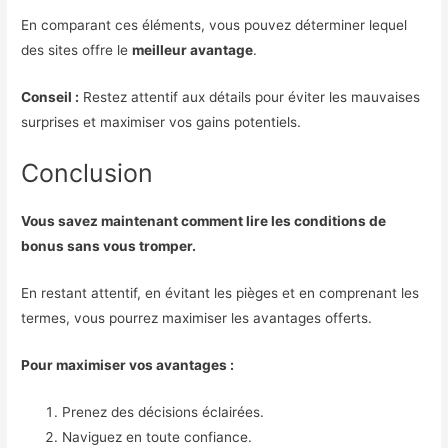
En comparant ces éléments, vous pouvez déterminer lequel
des sites offre le
meilleur avantage
.
Conseil :
Restez attentif aux détails pour éviter les mauvaises
surprises et maximiser vos gains potentiels.
Conclusion
Vous savez maintenant comment lire les conditions de
bonus sans vous tromper.
En restant attentif, en évitant les pièges et en comprenant les
termes, vous pourrez maximiser les avantages offerts.
Pour maximiser vos avantages :
Prenez des décisions éclairées.
Naviguez en toute confiance.