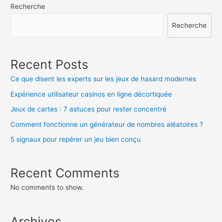
Recherche
l’article
Recherche
Recent Posts
Ce que disent les experts sur les jeux de hasard modernes
Expérience utilisateur casinos en ligne décortiquée
Jeux de cartes : 7 astuces pour rester concentré
Comment fonctionne un générateur de nombres aléatoires ?
5 signaux pour repérer un jeu bien conçu
Recent Comments
No comments to show.
Archives