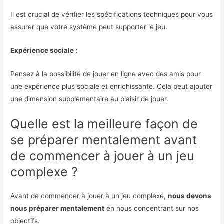
Il est crucial de vérifier les spécifications techniques pour vous
assurer que votre système peut supporter le jeu.
Expérience sociale :
Pensez à la possibilité de jouer en ligne avec des amis pour
une expérience plus sociale et enrichissante. Cela peut ajouter
une dimension supplémentaire au plaisir de jouer.
Quelle est la meilleure façon de
se préparer mentalement avant
de commencer à jouer à un jeu
complexe ?
Avant de commencer à jouer à un jeu complexe,
nous devons
nous préparer mentalement
en nous concentrant sur nos
objectifs.