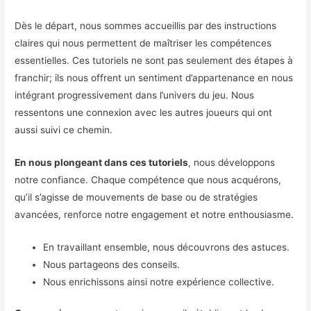
Dès le départ, nous sommes accueillis par des instructions
claires qui nous permettent de maîtriser les compétences
essentielles. Ces tutoriels ne sont pas seulement des étapes à
franchir; ils nous offrent un sentiment d’appartenance en nous
intégrant progressivement dans l’univers du jeu. Nous
ressentons une connexion avec les autres joueurs qui ont
aussi suivi ce chemin.
En nous plongeant dans ces tutoriels
, nous développons
notre confiance. Chaque compétence que nous acquérons,
qu’il s’agisse de mouvements de base ou de stratégies
avancées, renforce notre engagement et notre enthousiasme.
En travaillant ensemble, nous découvrons des astuces.
Nous partageons des conseils.
Nous enrichissons ainsi notre expérience collective.