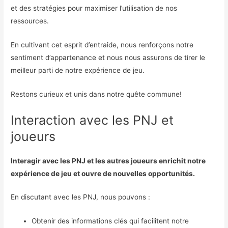
et des stratégies pour maximiser l’utilisation de nos
ressources.
En cultivant cet esprit d’entraide, nous renforçons notre
sentiment d’appartenance et nous nous assurons de tirer le
meilleur parti de notre expérience de jeu.
Restons curieux et unis dans notre quête commune!
Interaction avec les PNJ et
joueurs
Interagir avec les PNJ et les autres joueurs enrichit notre
expérience de jeu et ouvre de nouvelles opportunités.
En discutant avec les PNJ, nous pouvons :
Obtenir des informations clés qui facilitent notre