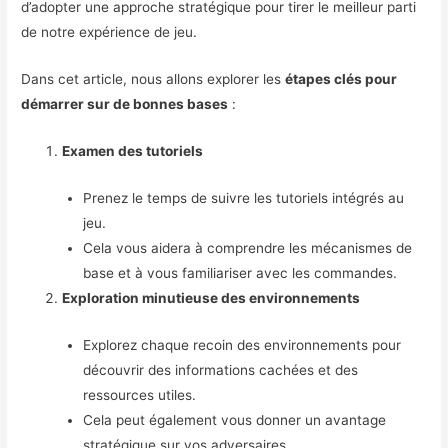
d’adopter une approche stratégique pour tirer le meilleur parti
de notre expérience de jeu.
Dans cet article, nous allons explorer les
étapes clés pour
démarrer sur de bonnes bases
:
Examen des tutoriels
Prenez le temps de suivre les tutoriels intégrés au
jeu.
Cela vous aidera à comprendre les mécanismes de
base et à vous familiariser avec les commandes.
Exploration minutieuse des environnements
Explorez chaque recoin des environnements pour
découvrir des informations cachées et des
ressources utiles.
Cela peut également vous donner un avantage
stratégique sur vos adversaires.