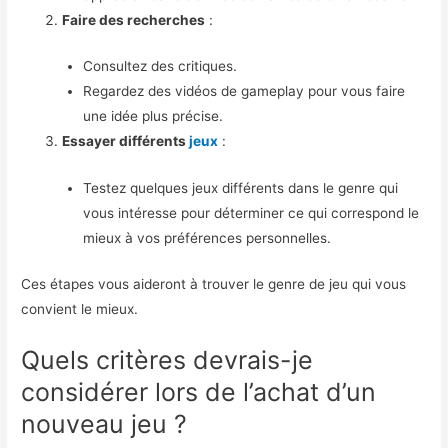
Faire des recherches
:
Consultez des critiques.
Regardez des vidéos de gameplay pour vous faire
une idée plus précise.
Essayer différents
jeux
:
Testez quelques jeux différents dans le genre qui
vous intéresse pour déterminer ce qui correspond le
mieux à vos préférences personnelles.
Ces étapes vous aideront à trouver le genre de jeu qui vous
convient le mieux.
Quels critères devrais-je
considérer lors de l’achat d’un
nouveau jeu ?