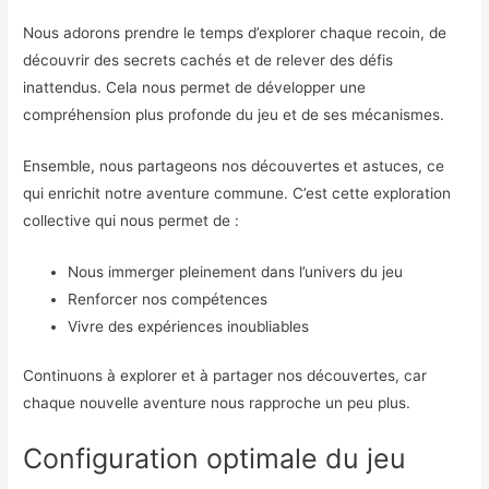
Nous adorons prendre le temps d’explorer chaque recoin, de
découvrir des secrets cachés et de relever des défis
inattendus. Cela nous permet de développer une
compréhension plus profonde du jeu et de ses mécanismes.
Ensemble, nous partageons nos découvertes et astuces, ce
qui enrichit notre aventure commune. C’est cette exploration
collective qui nous permet de :
Nous immerger pleinement dans l’univers du jeu
Renforcer nos compétences
Vivre des expériences inoubliables
Continuons à explorer et à partager nos découvertes, car
chaque nouvelle aventure nous rapproche un peu plus.
Configuration optimale du jeu